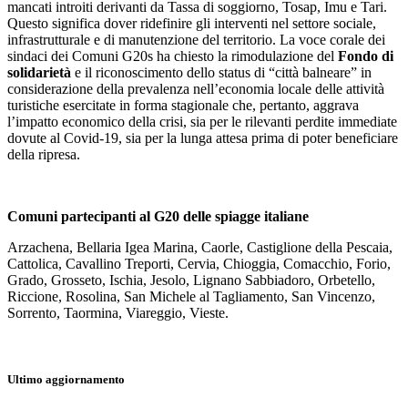
mancati introiti derivanti da Tassa di soggiorno, Tosap, Imu e Tari.
Questo significa dover ridefinire gli interventi nel settore sociale,
infrastrutturale e di manutenzione del territorio. La voce corale dei
sindaci dei Comuni G20s ha chiesto la rimodulazione del
Fondo di
solidarietà
e il riconoscimento dello status di “città balneare” in
considerazione della prevalenza nell’economia locale delle attività
turistiche esercitate in forma stagionale che, pertanto, aggrava
l’impatto economico della crisi, sia per le rilevanti perdite immediate
dovute al Covid-19, sia per la lunga attesa prima di poter beneficiare
della ripresa.
Comuni partecipanti al G20 delle spiagge italiane
Arzachena, Bellaria Igea Marina, Caorle, Castiglione della Pescaia,
Cattolica, Cavallino Treporti, Cervia, Chioggia, Comacchio, Forio,
Grado, Grosseto, Ischia, Jesolo, Lignano Sabbiadoro, Orbetello,
Riccione, Rosolina, San Michele al Tagliamento, San Vincenzo,
Sorrento, Taormina, Viareggio, Vieste.
Ultimo aggiornamento