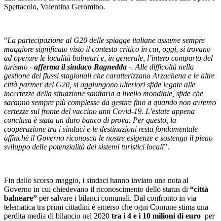
Spettacolo, Valentina Geromino.
“
La partecipazione al G20 delle spiagge italiane assume sempre
maggiore significato visto il contesto critico in cui, oggi, si trovano
ad operare le località balneari e, in generale, l’intero comparto del
turismo -
afferma il sindaco Ragnedda
-. Alle difficoltà nella
gestione dei flussi stagionali che caratterizzano Arzachena e le altre
città partner del G20, si aggiungono ulteriori sfide legate alle
incertezze della situazione sanitaria a livello mondiale, sfide che
saranno sempre più complesse da gestire fino a quando non avremo
certezze sul fronte del vaccino anti Covid-19. L’estate appena
conclusa è stata un duro banco di prova. Per questo, la
cooperazione tra i sindaci e le destinazioni resta fondamentale
affinché il Governo riconosca le nostre esigenze e sostenga il pieno
sviluppo delle potenzialità dei sistemi turistici locali
”.
Fin dallo scorso maggio, i sindaci hanno inviato una nota al
Governo in cui chiedevano il riconoscimento dello status di
“città
balneare”
per salvare i bilanci comunali. Dal confronto in via
telematica tra primi cittadini è emerso che ogni Comune stima una
perdita media di bilancio nel 2020
tra i 4 e i 10 milioni di euro
per