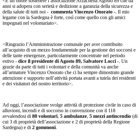
<È un onore sostenere l’associazione Arzachena Agosto 89 che da
anni si adopera con serietà e dedizione a garanzia della sicurezza e
della salute di tutti noi -
commenta Vincenzo Onorato
-. Il mio
legame con la Sardegna è forte, così come quello con gli amici
impegnati nel volontariato>.
<Ringrazio l’Amministrazione comunale per aver contribuito
all’acquisto di un mezzo fondamentale per la gestione dei soccorsi e
delle tante emergenze, particolarmente concentrate nel periodo
estivo -
dice il presidente di Agosto 89, Salvatore Locci
-. Un
grazie da parte di tutti i volontari e della comunità va anche
all’armatore Vincenzo Onorato che ci ha sempre dimostrato grande
attenzione e supporto nell’attività portata avanti a tutela dei residenti
e dei visitatori del nostro territorio>.
Ad oggi, l’associazione svolge attività di protezione civile in caso di
alluvioni, incendi e di soccorso in convenzione con il 118
avvalendosi di
80 volontari
,
5 ambulanze
,
5 mezzi antincendio
(di
cui 3 di proprietà dell’associazione e 2 di proprietà della Regione
Sardegna) e di
2 gommoni
.