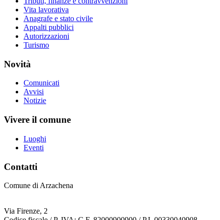
Tributi, finanze e contravvenzioni
Vita lavorativa
Anagrafe e stato civile
Appalti pubblici
Autorizzazioni
Turismo
Novità
Comunicati
Avvisi
Notizie
Vivere il comune
Luoghi
Eventi
Contatti
Comune di Arzachena
Via Firenze, 2
Codice fiscale / P. IVA: C.F. 82000900900 / P.I. 00330040908