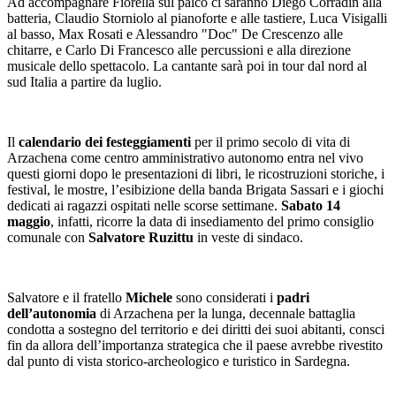
Ad accompagnare Fiorella sul palco ci saranno Diego Corradin alla
batteria, Claudio Storniolo al pianoforte e alle tastiere, Luca Visigalli
al basso, Max Rosati e Alessandro "Doc" De Crescenzo alle
chitarre, e Carlo Di Francesco alle percussioni e alla direzione
musicale dello spettacolo. La cantante sarà poi in tour dal nord al
sud Italia a partire da luglio.
Il
calendario dei festeggiamenti
per il primo secolo di vita di
Arzachena come centro amministrativo autonomo entra nel vivo
questi giorni dopo le presentazioni di libri, le ricostruzioni storiche, i
festival, le mostre, l’esibizione della banda Brigata Sassari e i giochi
dedicati ai ragazzi ospitati nelle scorse settimane.
Sabato 14
maggio
, infatti, ricorre la data di insediamento del primo consiglio
comunale con
Salvatore Ruzittu
in veste di sindaco.
Salvatore e il fratello
Michele
sono considerati i
padri
dell’autonomia
di Arzachena per la lunga, decennale battaglia
condotta a sostegno del territorio e dei diritti dei suoi abitanti, consci
fin da allora dell’importanza strategica che il paese avrebbe rivestito
dal punto di vista storico-archeologico e turistico in Sardegna.