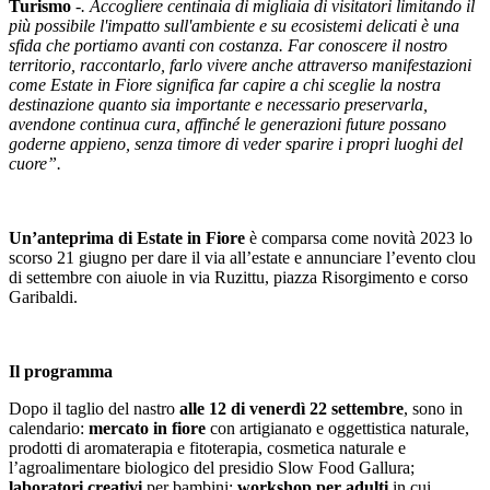
Turismo
-. Accogliere centinaia di migliaia di visitatori limitando il
più possibile l'impatto sull'ambiente e su ecosistemi delicati è una
sfida che portiamo avanti con costanza. Far conoscere il nostro
territorio, raccontarlo, farlo vivere anche attraverso manifestazioni
come Estate in Fiore significa far capire a chi sceglie la nostra
destinazione quanto sia importante e necessario preservarla,
avendone continua cura, affinché le generazioni future possano
goderne appieno, senza timore di veder sparire i propri luoghi del
cuore”.
Un’anteprima di Estate in Fiore
è comparsa come novità 2023 lo
scorso 21 giugno per dare il via all’estate e annunciare l’evento clou
di settembre con aiuole in via Ruzittu, piazza Risorgimento e corso
Garibaldi.
Il programma
Dopo il taglio del nastro
alle 12 di venerdì 22 settembre
, sono in
calendario:
mercato in fiore
con artigianato e oggettistica naturale,
prodotti di aromaterapia e fitoterapia, cosmetica naturale e
l’agroalimentare biologico del presidio Slow Food Gallura;
laboratori creativi
per bambini;
workshop
per adulti
in cui