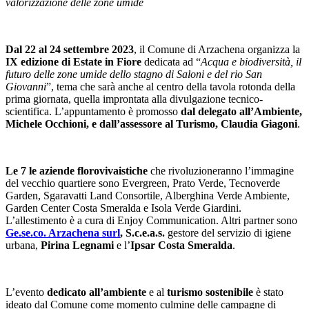
valorizzazione delle zone umide
Dal 22 al 24 settembre 2023
, il Comune di Arzachena organizza la
IX edizione di Estate in Fiore
dedicata ad “
Acqua e biodiversità, il
futuro delle zone umide dello stagno di Saloni e del rio San
Giovanni
”, tema che sarà anche al centro della tavola rotonda della
prima giornata, quella improntata alla divulgazione tecnico-
scientifica. L’appuntamento è promosso
dal delegato all’Ambiente,
Michele Occhioni, e dall’assessore al Turismo, Claudia Giagoni
.
Le 7 le aziende florovivaistiche
che rivoluzioneranno l’immagine
del vecchio quartiere sono Evergreen, Prato Verde, Tecnoverde
Garden, Sgaravatti Land Consortile, Alberghina Verde Ambiente,
Garden Center Costa Smeralda e Isola Verde Giardini.
L’allestimento è a cura di Enjoy Communication. Altri partner sono
Ge.se.co. Arzachena surl
, S.c.e.a.s.
gestore del servizio di igiene
urbana,
Pirina Legnami
e l’
Ipsar Costa Smeralda
.
L’evento
dedicato all’ambiente
e al
turismo sostenibile
è stato
ideato dal Comune come momento culmine delle campagne di