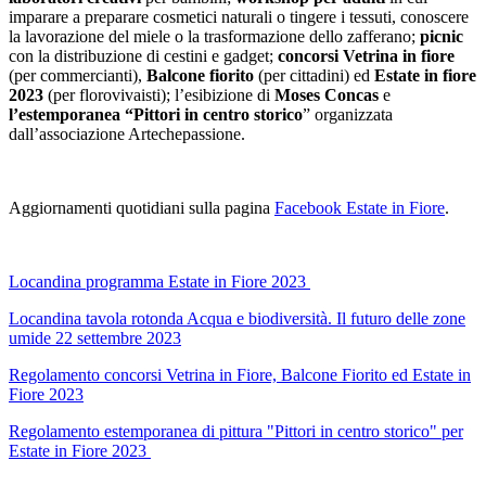
imparare a preparare cosmetici naturali o tingere i tessuti, conoscere
la lavorazione del miele o la trasformazione dello zafferano;
picnic
con la distribuzione di cestini e gadget;
concorsi Vetrina in fiore
(per commercianti),
Balcone fiorito
(per cittadini) ed
Estate in fiore
2023
(per florovivaisti); l’esibizione di
Moses Concas
e
l’estemporanea “Pittori in centro storico
” organizzata
dall’associazione Artechepassione.
Aggiornamenti quotidiani sulla pagina
Facebook Estate in Fiore
.
Locandina programma Estate in Fiore 2023
Locandina tavola rotonda Acqua e biodiversità. Il futuro delle zone
umide 22 settembre 2023
Regolamento concorsi Vetrina in Fiore, Balcone Fiorito ed Estate in
Fiore 2023
Regolamento estemporanea di pittura "Pittori in centro storico" per
Estate in Fiore 2023