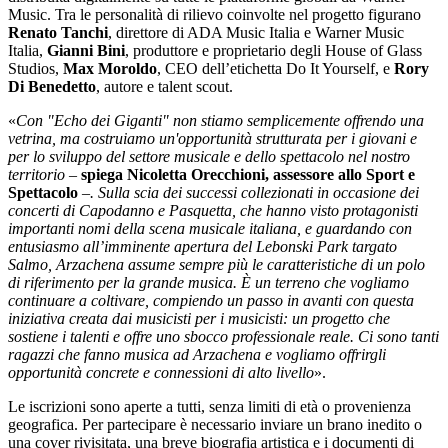
Music. Tra le personalità di rilievo coinvolte nel progetto figurano
Renato Tanchi
, direttore di ADA Music Italia e Warner Music
Italia,
Gianni Bini
, produttore e proprietario degli House of Glass
Studios,
Max Moroldo
, CEO dell’etichetta Do It Yourself, e
Rory
Di Benedetto
, autore e talent scout.
«
Con "Echo dei Giganti" non stiamo semplicemente offrendo una
vetrina, ma costruiamo un'opportunità strutturata per i giovani e
per lo sviluppo del settore musicale e dello spettacolo nel nostro
territorio –
spiega Nicoletta Orecchioni, assessore allo Sport e
Spettacolo
–. Sulla scia dei successi collezionati in occasione dei
concerti di Capodanno e Pasquetta, che hanno visto protagonisti
importanti nomi della scena musicale italiana, e guardando con
entusiasmo all’imminente apertura del Lebonski Park targato
Salmo, Arzachena assume sempre più le caratteristiche di un polo
di riferimento per la grande musica. È un terreno che vogliamo
continuare a coltivare, compiendo un passo in avanti con questa
iniziativa creata dai musicisti per i musicisti: un progetto che
sostiene i talenti e offre uno sbocco professionale reale. Ci sono tanti
ragazzi che fanno musica ad Arzachena e vogliamo offrirgli
opportunità concrete e connessioni di alto livello
».
Le iscrizioni sono aperte a tutti, senza limiti di età o provenienza
geografica. Per partecipare è necessario inviare un brano inedito o
una cover rivisitata, una breve biografia artistica e i documenti di