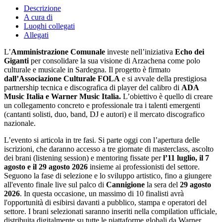
Descrizione
A cura di
Luoghi collegati
Allegati
L’
Amministrazione Comunale
investe nell’iniziativa
Echo dei
Giganti
per consolidare la sua visione di Arzachena come polo
culturale e musicale in Sardegna. Il progetto è firmato
dall’Associazione Culturale FOLA
e si avvale della prestigiosa
partnership tecnica e discografica di player del calibro di
ADA
Music Italia e Warner Music Italia.
L’obiettivo è quello di creare
un collegamento concreto e professionale tra i talenti emergenti
(cantanti solisti, duo, band, DJ e autori) e il mercato discografico
nazionale.
L’evento si articola in tre fasi. Si parte oggi con l’apertura delle
iscrizioni, che daranno accesso a tre giornate di masterclass, ascolto
dei brani (listening session) e mentoring fissate per
l’11 luglio, il 7
agosto e il 29 agosto 2026
insieme ai professionisti del settore.
Seguono la fase di selezione e lo sviluppo artistico, fino a giungere
all'evento finale live sul palco di
Cannigione
la sera del
29 agosto
2026
. In questa occasione, un massimo di 10 finalisti avrà
l'opportunità di esibirsi davanti a pubblico, stampa e operatori del
settore. I brani selezionati saranno inseriti nella compilation ufficiale,
distribuita digitalmente su tutte le piattaforme globali da Warner