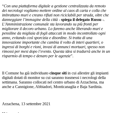
“
Con una piattaforma digitale a gestione centralizzata da remoto
dei necrologi vogliamo mettere ordine al caos di carta e colla che
imbrattano muri e creano rifiuti non riciclabili per strada, oltre che
danneggiare l’immagine della città -
spiega il delegato Russu
-.
L’Amministrazione comunale sta lavorando su più fronti per
migliorare il decoro urbano. Lo faremo anche liberando muri e
pensiline da migliaia di fogli attaccati in modo incontrollato ogni
anno, evitando così sporcizia e disordine. Si tratta di una
innovazione importante che cambia il volto di interi quartieri, o
ingressi di borghi e rioni, invasi di annunci mortuari, spesso non
rimossi per mesi dopo l’evento. Questa idea si tradurrà anche in un
risparmio di tempo e denaro per le agenzie
”.
Il Comune ha già individuato
cinque siti
in cui allestire gli impianti
digitali dotati di monitor su cui saranno trasmessi i necrologi della
settimana. Saranno collocati nel centro urbano di Arzachena, ma
anche a Cannigione, Abbiadori, Monticanaglia e Baja Sardinia.
Arzachena, 13 settembre 2021