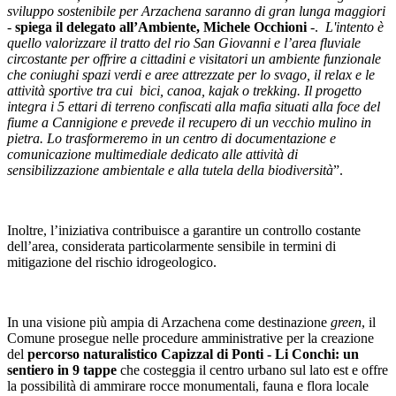
sviluppo sostenibile per Arzachena saranno di gran lunga maggiori
-
spiega il delegato all’Ambiente, Michele Occhioni
-.
L'intento è
quello valorizzare il tratto del rio San Giovanni e l’area fluviale
circostante per offrire a cittadini e visitatori un ambiente funzionale
che coniughi spazi verdi e aree attrezzate per lo svago, il relax e le
attività sportive tra cui bici, canoa, kajak o trekking. Il progetto
integra i 5 ettari di terreno confiscati alla mafia situati alla foce del
fiume a Cannigione e prevede il recupero di un vecchio mulino in
pietra. Lo trasformeremo in un centro di documentazione e
comunicazione multimediale dedicato alle attività di
sensibilizzazione ambientale e alla tutela della biodiversità
”.
Inoltre, l’iniziativa contribuisce a garantire un controllo costante
dell’area, considerata particolarmente sensibile in termini di
mitigazione del rischio idrogeologico.
In una visione più ampia di Arzachena come destinazione
green
, il
Comune prosegue nelle procedure amministrative per la creazione
del
percorso naturalistico Capizzal di Ponti - Li Conchi: un
sentiero
in 9 tappe
che costeggia il centro urbano sul lato est e offre
la possibilità di ammirare rocce monumentali, fauna e flora locale