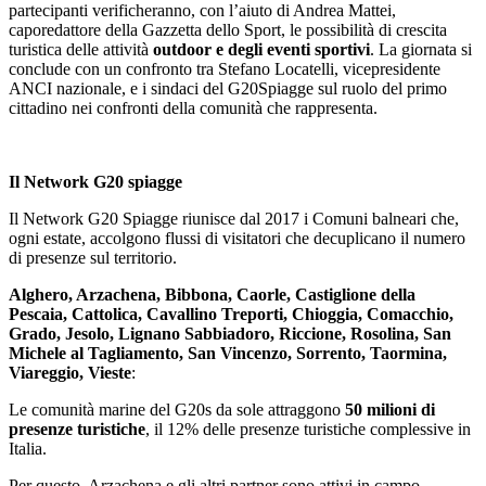
partecipanti verificheranno, con l’aiuto di Andrea Mattei,
caporedattore della Gazzetta dello Sport, le possibilità di crescita
turistica delle attività
outdoor e degli eventi sportivi
. La giornata si
conclude con un confronto tra Stefano Locatelli, vicepresidente
ANCI nazionale, e i sindaci del G20Spiagge sul ruolo del primo
cittadino nei confronti della comunità che rappresenta.
Il Network G20 spiagge
Il Network G20 Spiagge riunisce dal 2017 i Comuni balneari che,
ogni estate, accolgono flussi di visitatori che decuplicano il numero
di presenze sul territorio.
Alghero, Arzachena, Bibbona, Caorle, Castiglione della
Pescaia, Cattolica, Cavallino Treporti, Chioggia, Comacchio,
Grado, Jesolo, Lignano Sabbiadoro, Riccione, Rosolina, San
Michele al Tagliamento, San Vincenzo, Sorrento, Taormina,
Viareggio, Vieste
:
Le comunità marine del G20s da sole attraggono
50 milioni di
presenze turistiche
, il 12% delle presenze turistiche complessive in
Italia.
Per questo, Arzachena e gli altri partner sono attivi in campo