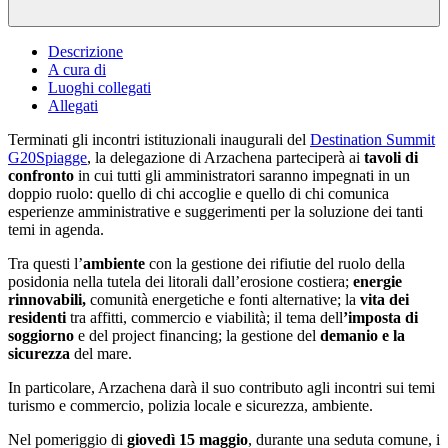
Descrizione
A cura di
Luoghi collegati
Allegati
Terminati gli incontri istituzionali inaugurali del
Destination Summit
G20Spiagge
, la delegazione di Arzachena parteciperà ai
tavoli di
confronto
in cui tutti gli amministratori saranno impegnati in un
doppio ruolo: quello di chi accoglie e quello di chi comunica
esperienze amministrative e suggerimenti per la soluzione dei tanti
temi in agenda.
Tra questi l’
ambiente
con la gestione dei rifiutie del ruolo della
posidonia nella tutela dei litorali dall’erosione costiera;
energie
rinnovabili,
comunità energetiche e fonti alternative; la
vita dei
residenti
tra affitti, commercio e viabilità; il tema dell
’imposta di
soggiorno
e del project financing; la gestione del
demanio e la
sicurezza
del mare.
In particolare, Arzachena darà il suo contributo agli incontri sui temi
turismo e commercio, polizia locale e sicurezza, ambiente.
Nel pomeriggio di
giovedì 15 maggio
, durante una seduta comune, i