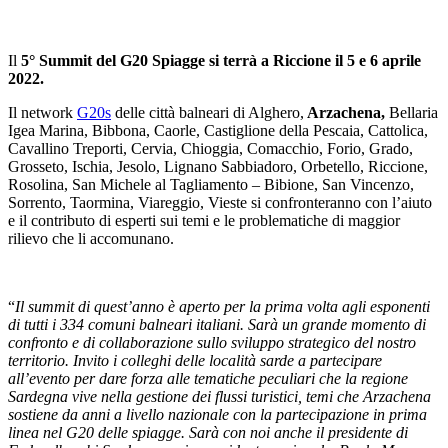
Il
5° Summit del G20 Spiagge si terrà a Riccione il 5 e 6 aprile
2022.
Il network
G20s
delle città balneari di Alghero,
Arzachena,
Bellaria
Igea Marina, Bibbona, Caorle, Castiglione della Pescaia, Cattolica,
Cavallino Treporti, Cervia, Chioggia, Comacchio, Forio, Grado,
Grosseto, Ischia, Jesolo, Lignano Sabbiadoro, Orbetello, Riccione,
Rosolina, San Michele al Tagliamento – Bibione, San Vincenzo,
Sorrento, Taormina, Viareggio, Vieste si confronteranno con l’aiuto
e il contributo di esperti sui temi e le problematiche di maggior
rilievo che li accomunano.
“
Il summit di quest’anno è aperto per la prima volta agli esponenti
di tutti i 334 comuni balneari italiani. Sarà un grande momento di
confronto e di collaborazione sullo sviluppo strategico del nostro
territorio. Invito i colleghi delle località sarde a partecipare
all’evento per dare forza alle tematiche peculiari che la regione
Sardegna vive nella gestione dei flussi turistici, temi che Arzachena
sostiene da anni a livello nazionale con la partecipazione in prima
linea nel G20 delle spiagge. Sarà con noi anche il presidente di