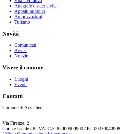
Vita lavorativa
Anagrafe e stato civile
Appalti pubblici
Autorizzazioni
Turismo
Novità
Comunicati
Avvisi
Notizie
Vivere il comune
Luoghi
Eventi
Contatti
Comune di Arzachena
Via Firenze, 2
Codice fiscale / P. IVA: C.F. 82000900900 / P.I. 00330040908
Ufficio Comunicazione Istituzionale