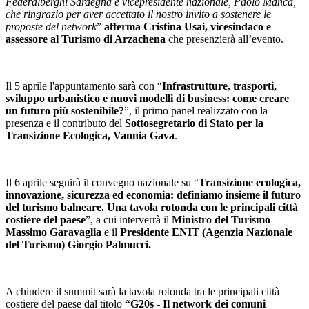
Federalberghi Sardegna e vicepresidente nazionale, Paolo Manca,
che ringrazio per aver accettato il nostro invito a sostenere le
proposte del network
”
afferma Cristina Usai, vicesindaco e
assessore al Turismo di Arzachena
che presenzierà all’evento.
Il 5 aprile l'appuntamento sarà con “
Infrastrutture, trasporti,
sviluppo urbanistico e nuovi modelli di business: come creare
un futuro più sostenibile?
”, il primo panel realizzato con la
presenza e il contributo del
Sottosegretario di Stato per la
Transizione Ecologica, Vannia Gava
.
Il 6 aprile seguirà il convegno nazionale su “
Transizione ecologica,
innovazione, sicurezza ed economia: definiamo insieme il futuro
del turismo balneare. Una tavola rotonda con le principali città
costiere del paese
”, a cui interverrà il
Ministro del Turismo
Massimo Garavaglia
e il
Presidente ENIT (Agenzia Nazionale
del Turismo) Giorgio Palmucci.
A chiudere il summit sarà la tavola rotonda tra le principali città
costiere del paese dal titolo
“
G20s - Il network dei comuni