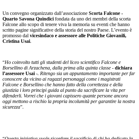
Un convegno organizzato dall’associazione
Scorta Falcone -
Quarto Savona Quindici
fondata da uno dei membri della scorta
Falcone allo scopo di tenere viva la memoria su eventi che hanno
scritto pagine significative della storia del nostro Paese. L’evento è
promosso dal
vicesindaco e assessore alle Politiche Giovanili,
Cristina Usai
.
“
Ho coinvolto tutti gli studenti del liceo scientifico Falcone e
Borsellino di Arzachena, dalla prima alla quinta classe -
dichiara
l’assessore Usai
-. Ritengo sia un appuntamento importante per far
conoscere da vicino ai ragazzi personaggi come i magistrati
Falcone e Borsellino che hanno fatto della correttezza e della
giustizia i loro principi guida al punto da sacrificare la vita per
difenderli. Vorrei che i giovani capissero quante persone ancora
oggi mettono a rischio la propria incolumità per garantire la nostra
sicurezza
”.
“
Questa iniziativa vuole ricordare il sacrificio di chi ha dedicato la