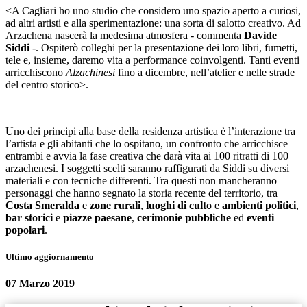
<A Cagliari ho uno studio che considero uno spazio aperto a curiosi,
ad altri artisti e alla sperimentazione: una sorta di salotto creativo. Ad
Arzachena nascerà la medesima atmosfera - commenta
Davide
Siddi
-. Ospiterò colleghi per la presentazione dei loro libri, fumetti,
tele e, insieme, daremo vita a performance coinvolgenti. Tanti eventi
arricchiscono
Alzachinesi
fino a dicembre, nell’atelier e nelle strade
del centro storico>.
Uno dei principi alla base della residenza artistica è l’interazione tra
l’artista e gli abitanti che lo ospitano, un confronto che arricchisce
entrambi e avvia la fase creativa che darà vita ai 100 ritratti di 100
arzachenesi. I soggetti scelti saranno raffigurati da Siddi su diversi
materiali e con tecniche differenti. Tra questi non mancheranno
personaggi che hanno segnato la storia recente del territorio, tra
Costa Smeralda
e
zone rurali
,
luoghi di culto
e
ambienti politici
,
bar storici
e
piazze paesane
,
cerimonie pubbliche
ed
eventi
popolari
.
Ultimo aggiornamento
07 Marzo 2019