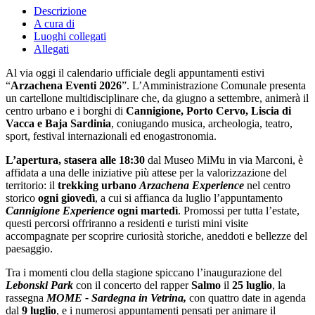
Descrizione
A cura di
Luoghi collegati
Allegati
Al via oggi il calendario ufficiale degli appuntamenti estivi
“
Arzachena Eventi 2026
”. L’Amministrazione Comunale presenta
un cartellone multidisciplinare che, da giugno a settembre, animerà il
centro urbano e i borghi di
Cannigione, Porto Cervo, Liscia di
Vacca e Baja Sardinia
, coniugando musica, archeologia, teatro,
sport, festival internazionali ed enogastronomia.
L’apertura, stasera alle 18:30
dal Museo MiMu in via Marconi, è
affidata a una delle iniziative più attese per la valorizzazione del
territorio: il
trekking urbano
Arzachena Experience
nel centro
storico
ogni giovedì
, a cui si affianca da luglio l’appuntamento
Cannigione Experience
ogni martedì
. Promossi per tutta l’estate,
questi percorsi offriranno a residenti e turisti mini visite
accompagnate per scoprire curiosità storiche, aneddoti e bellezze del
paesaggio.
Tra i momenti clou della stagione spiccano l’inaugurazione del
Lebonski Park
con il concerto del rapper
Salmo
il
25 luglio
, la
rassegna
MOME - Sardegna in Vetrina,
con quattro date in agenda
dal
9 luglio
, e i numerosi appuntamenti pensati per animare il