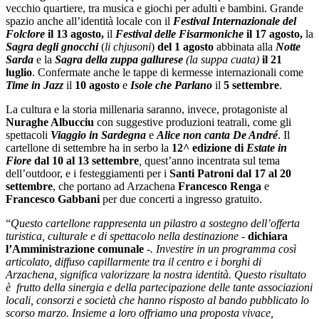
vecchio quartiere, tra musica e giochi per adulti e bambini. Grande
spazio anche all’identità locale con il
Festival Internazionale del
Folclore
il 13 agosto,
il
Festival delle Fisarmoniche
il 17 agosto,
la
Sagra degli gnocchi
(
li chjusoni
)
del 1 agosto
abbinata alla
Notte
Sarda
e la
Sagra della zuppa gallurese
(la suppa cuata)
il 21
luglio
. Confermate anche le tappe di kermesse internazionali come
Time in Jazz
il
10 agosto
e
Isole che Parlano
il
5 settembre
.
La cultura e la storia millenaria saranno, invece, protagoniste al
Nuraghe Albucciu
con suggestive produzioni teatrali, come gli
spettacoli
Viaggio in Sardegna
e
Alice non canta De André
. Il
cartellone di settembre ha in serbo la
12^ edizione di
Estate in
Fiore
dal 10 al 13 settembre
,
quest’anno incentrata sul tema
dell’outdoor, e i festeggiamenti per i
Santi Patroni
dal 17 al 20
settembre
, che portano ad Arzachena
Francesco Renga
e
Francesco Gabbani
per due concerti a ingresso gratuito.
“
Questo cartellone rappresenta un pilastro a sostegno dell’offerta
turistica, culturale e di spettacolo nella destinazione -
dichiara
l’Amministrazione comunale
-. Investire in un programma così
articolato, diffuso capillarmente tra il centro e i borghi di
Arzachena, significa valorizzare la nostra identità. Questo risultato
è frutto della sinergia e della partecipazione delle tante associazioni
locali, consorzi e società che hanno risposto al bando pubblicato lo
scorso marzo. Insieme a loro offriamo una proposta vivace,