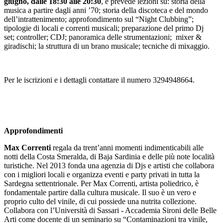
giugno, dalle 18:30 alle 20:30
, e prevede lezioni su: storia della
musica a partire dagli anni ’70; storia della discoteca e del mondo
dell’intrattenimento; approfondimento sul “Night Clubbing”;
tipologie di locali e correnti musicali; preparazione del primo Dj
set; controller; CDJ; panoramica delle strumentazioni; mixer &
giradischi; la struttura di un brano musicale; tecniche di mixaggio.
Per le iscrizioni e i dettagli contattare il numero 3294948664.
Approfondimenti
Max Correnti
regala da trent’anni momenti indimenticabili alle
notti della Costa Smeralda, di Baja Sardinia e delle più note località
turistiche. Nel 2013 fonda una agenzia di Djs e artisti che collabora
con i migliori locali e organizza eventi e party privati in tutta la
Sardegna settentrionale. Per Max Correnti, artista poliedrico, è
fondamentale partire dalla cultura musicale. Il suo è un vero e
proprio culto del vinile, di cui possiede una nutrita collezione.
Collabora con l’Università di Sassari - Accademia Sironi delle Belle
Arti come docente di un seminario su “Contaminazioni tra vinile,