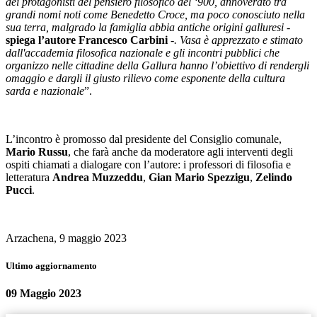
dei protagonisti del pensiero filosofico del ‘900, annoverato tra
grandi nomi noti come Benedetto Croce, ma poco conosciuto nella
sua terra, malgrado la famiglia abbia antiche origini galluresi -
spiega l’autore Francesco Carbini
-. Vasa è apprezzato e stimato
dall'accademia filosofica nazionale e gli incontri pubblici che
organizzo nelle cittadine della Gallura hanno l’obiettivo di rendergli
omaggio e dargli il giusto rilievo come esponente della cultura
sarda e nazionale
”.
L’incontro è promosso dal presidente del Consiglio comunale,
Mario Russu
, che farà anche da moderatore agli interventi degli
ospiti chiamati a dialogare con l’autore: i professori di filosofia e
letteratura
Andrea Muzzeddu
,
Gian Mario Spezzigu
,
Zelindo
Pucci
.
Arzachena, 9 maggio 2023
Ultimo aggiornamento
09 Maggio 2023