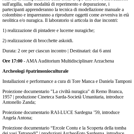
sull'argilla, sulle modalità di reperimento e depurazione, i
partecipanti apprenderanno la tecnica di modellazione manuale a
colombino e impareranno a riprodurre oggetti come avveniva in età
neolitica e/o nuragica. Il laboratorio si articola in due incontri:
1) realizzazione di pintadere e lucerne nuragiche;
2) realizzazione di brocchette askoidi.
Durata: 2 ore per ciascun incontro | Destinatari: dai 6 anni
Ore 17:00
- AMA Auditorium Multidisciplinare Arzachena
Archeologi #patrimonioculturale
Installazioni e performance a cura di Tore Manca e Daniela Tamponi
Proiezione documentario "La civiltà nuragica" di Remo Branca,
1957 | produzione Cineteca Sarda-Società Umanitaria, introduce
Antonello Zanda;
Proiezione documentario RAI-LUCE Sardegna ’59, introduce
Angela Antona;
Proiezione documentario “Ercole Contu e la Scoperta della tomba
dei vasi Tetrapodi” | produzioni ArcheoFoto Sardegna, introduce