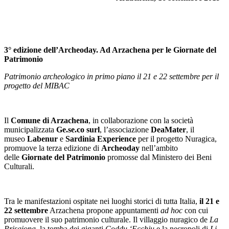
3° edizione dell’Archeoday. Ad Arzachena per le Giornate del
Patrimonio
Patrimonio archeologico in primo piano il 21 e 22 settembre per il
progetto del MIBAC
Il
Comune di Arzachena
, in collaborazione con la società
municipalizzata
Ge.se.co surl
, l’associazione
DeaMater
, il
museo
Labenur
e
Sardinia Experience
per il progetto Nuragica,
promuove la terza edizione di
Archeoday
nell’ambito
delle
Giornate del Patrimonio
promosse dal Ministero dei Beni
Culturali.
Tra le manifestazioni ospitate nei luoghi storici di tutta Italia,
il 21 e
22 settembre
Arzachena propone appuntamenti
ad hoc
con cui
promuovere il suo patrimonio culturale. Il villaggio nuragico de
La
Prisgiona
, la tomba dei giganti
Coddu ‘Ecchju
e la necropoli di
Li