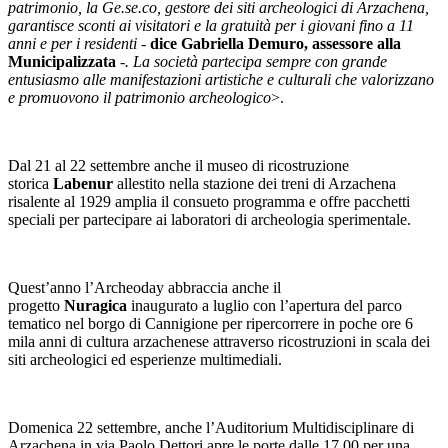
patrimonio, la Ge.se.co, gestore dei siti archeologici di Arzachena,
garantisce sconti ai visitatori e la gratuità per i giovani fino a 11
anni e per i residenti -
dice Gabriella Demuro, assessore alla
Municipalizzata
-. La società partecipa sempre con grande
entusiasmo alle manifestazioni artistiche e culturali che valorizzano
e promuovono il patrimonio archeologico
>.
Dal 21 al 22 settembre anche il museo di ricostruzione
storica
Labenur
allestito nella stazione dei treni di Arzachena
risalente al 1929 amplia il consueto programma e offre pacchetti
speciali per partecipare ai laboratori di archeologia sperimentale.
Quest’anno l’Archeoday abbraccia anche il
progetto
Nuragica
inaugurato a luglio con l’apertura del parco
tematico nel borgo di Cannigione per ripercorrere in poche ore 6
mila anni di cultura arzachenese attraverso ricostruzioni in scala dei
siti archeologici ed esperienze multimediali.
Domenica 22 settembre, anche l’Auditorium Multidisciplinare di
Arzachena in via Paolo Dettori apre le porte dalle 17.00 per una