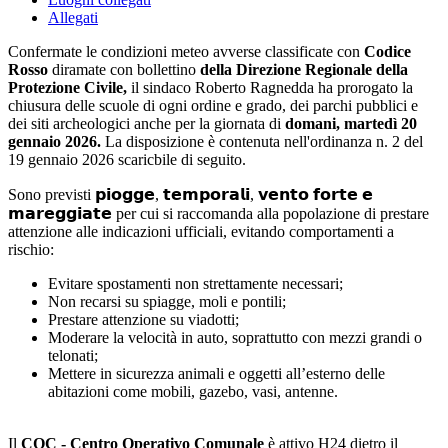
Allegati
Confermate le condizioni meteo avverse classificate con
Codice
Rosso
diramate con bollettino
della Direzione Regionale della
Protezione Civile,
il sindaco Roberto Ragnedda ha prorogato la
chiusura delle scuole di ogni ordine e grado, dei parchi pubblici e
dei siti archeologici anche per la giornata di
domani, martedì 20
gennaio 2026.
La disposizione è contenuta nell'ordinanza n. 2 del
19 gennaio 2026 scaricbile di seguito.
Sono previsti 𝗽𝗶𝗼𝗴𝗴𝗲, 𝘁𝗲𝗺𝗽𝗼𝗿𝗮𝗹𝗶, 𝘃𝗲𝗻𝘁𝗼 𝗳𝗼𝗿𝘁𝗲 𝗲
𝗺𝗮𝗿𝗲𝗴𝗴𝗶𝗮𝘁𝗲 per cui si raccomanda alla popolazione di prestare
attenzione alle indicazioni ufficiali, evitando comportamenti a
rischio:
Evitare spostamenti non strettamente necessari;
Non recarsi su spiagge, moli e pontili;
Prestare attenzione su viadotti;
Moderare la velocità in auto, soprattutto con mezzi grandi o
telonati;
Mettere in sicurezza animali e oggetti all’esterno delle
abitazioni come mobili, gazebo, vasi, antenne.
Il
COC - Centro Operativo Comunale
è attivo H24 dietro il