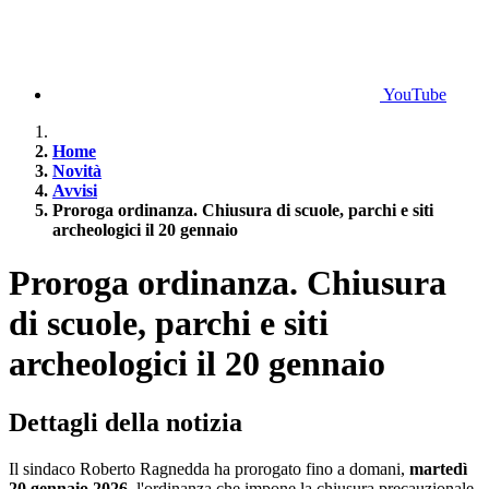
YouTube
Home
Novità
Avvisi
Proroga ordinanza. Chiusura di scuole, parchi e siti
archeologici il 20 gennaio
Proroga ordinanza. Chiusura
di scuole, parchi e siti
archeologici il 20 gennaio
Dettagli della notizia
Il sindaco Roberto Ragnedda ha prorogato fino a domani,
martedì
20 gennaio 2026
, l'ordinanza che impone la chiusura precauzionale