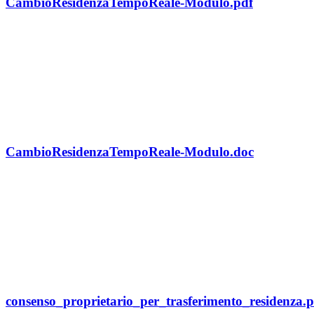
CambioResidenzaTempoReale-Modulo.pdf
CambioResidenzaTempoReale-Modulo.doc
consenso_proprietario_per_trasferimento_residenza.p