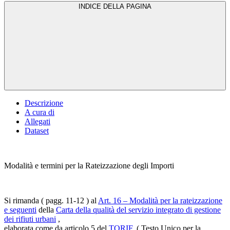
INDICE DELLA PAGINA
Descrizione
A cura di
Allegati
Dataset
Modalità e termini per la Rateizzazione degli Importi
Si rimanda ( pagg. 11-12 ) al
Art. 16 – Modalità per la rateizzazione
e seguenti
della
Carta della qualità del servizio integrato di gestione
dei rifiuti urbani
,
elaborata come da articolo 5 del
TQRIF
, ( Testo Unico per la