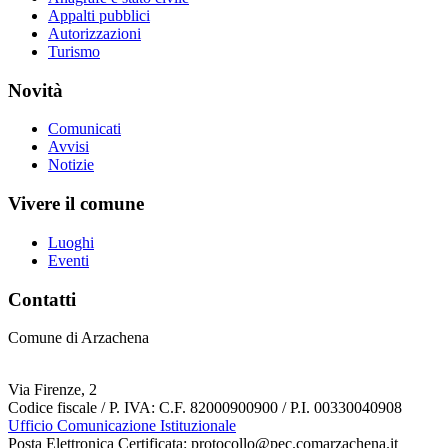
Appalti pubblici
Autorizzazioni
Turismo
Novità
Comunicati
Avvisi
Notizie
Vivere il comune
Luoghi
Eventi
Contatti
Comune di Arzachena
Via Firenze, 2
Codice fiscale / P. IVA: C.F. 82000900900 / P.I. 00330040908
Ufficio Comunicazione Istituzionale
Posta Elettronica Certificata: protocollo@pec.comarzachena.it