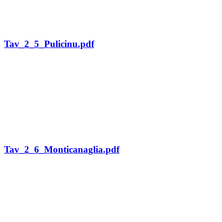
Tav_2_5_Pulicinu.pdf
Tav_2_6_Monticanaglia.pdf