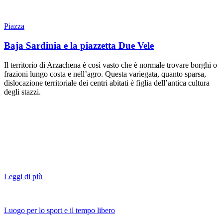
Piazza
Baja Sardinia e la piazzetta Due Vele
Il territorio di Arzachena è così vasto che è normale trovare borghi o
frazioni lungo costa e nell’agro. Questa variegata, quanto sparsa,
dislocazione territoriale dei centri abitati è figlia dell’antica cultura
degli stazzi.
Leggi di più
Luogo per lo sport e il tempo libero