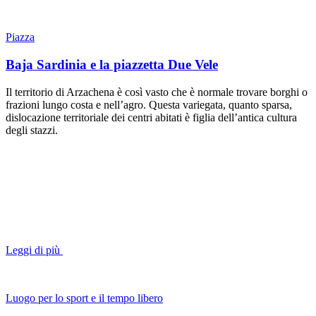
Piazza
Baja Sardinia e la piazzetta Due Vele
Il territorio di Arzachena è così vasto che è normale trovare borghi o
frazioni lungo costa e nell’agro. Questa variegata, quanto sparsa,
dislocazione territoriale dei centri abitati è figlia dell’antica cultura
degli stazzi.
Leggi di più
Luogo per lo sport e il tempo libero